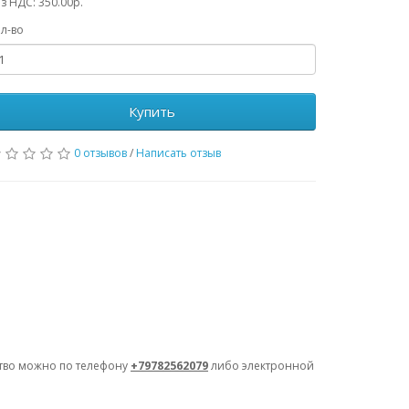
з НДС: 350.00р.
л-во
Купить
0 отзывов
/
Написать отзыв
ство можно по телефону
+79782562079
либо электронной