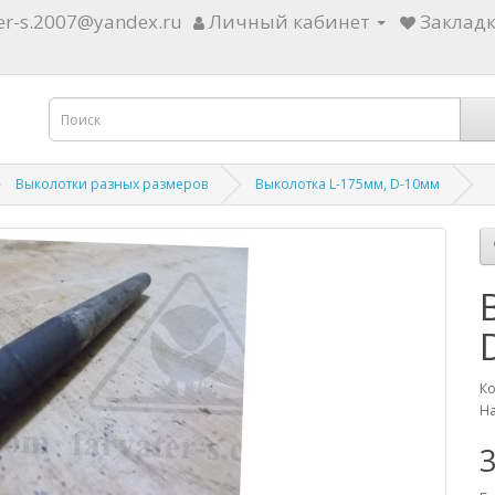
ter-s.2007@yandex.ru
Личный кабинет
Закладк
Выколотки разных размеров
Выколотка L-175мм, D-10мм
Ко
На
3