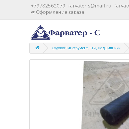
+79782562079
farvater-s@mail.ru
farva
Оформление заказа
Судовой Инструмент, РТИ, Подшипники