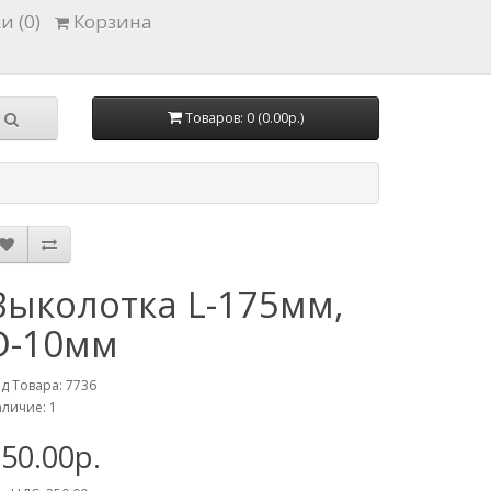
и (0)
Корзина
Товаров: 0 (0.00р.)
Выколотка L-175мм,
D-10мм
д Товара: 7736
личие: 1
50.00р.